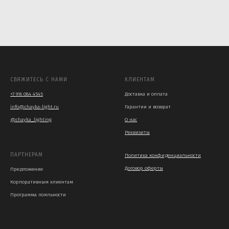
СВЯЖИТЕСЬ С НАМИ
КЛИЕНТАМ
+7 916 084 4545
Доставка и оплата
info@chayka-light.ru
Гарантии и возврат
@chayka_lighting
О нас
Реквизиты
ПАРТНЕРАМ
Политика конфиденциальности
Договор оферты
Предложение
Корпоративным клиентам
Программа лояльности