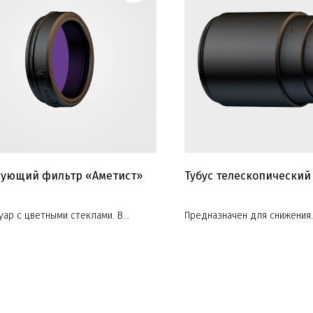
рующий фильтр «Аметист»
Тубус телескопический
уар с цветными стеклами. В
Предназначен для снижения
именте предложены разные виды
«паразитной» засветки, а та
регулировки размера свето
телескопическим механизмо
модель состоит из 3х колен 
см)