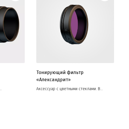
‎Тонирующий фильтр
«Александрит»
Аксессуар с цветными стеклами. В
кже
ассортименте предложены разные виды
вого пятна
цветов
м. Данная
(от 5 до 17